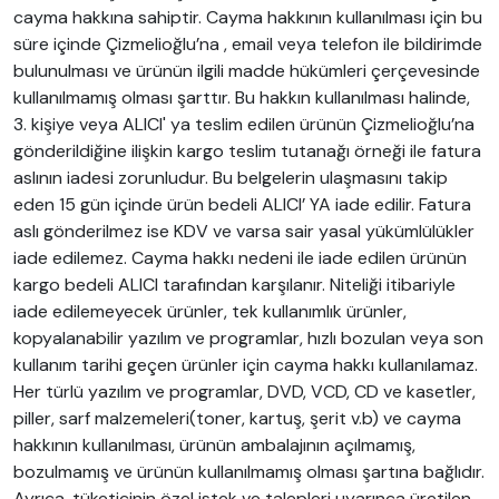
cayma hakkına sahiptir. Cayma hakkının kullanılması için bu
süre içinde Çizmelioğlu’na , email veya telefon ile bildirimde
bulunulması ve ürünün ilgili madde hükümleri çerçevesinde
kullanılmamış olması şarttır. Bu hakkın kullanılması halinde,
3. kişiye veya ALICI' ya teslim edilen ürünün Çizmelioğlu’na
gönderildiğine ilişkin kargo teslim tutanağı örneği ile fatura
aslının iadesi zorunludur. Bu belgelerin ulaşmasını takip
eden 15 gün içinde ürün bedeli ALICI’ YA iade edilir. Fatura
aslı gönderilmez ise KDV ve varsa sair yasal yükümlülükler
iade edilemez. Cayma hakkı nedeni ile iade edilen ürünün
kargo bedeli ALICI tarafından karşılanır. Niteliği itibariyle
iade edilemeyecek ürünler, tek kullanımlık ürünler,
kopyalanabilir yazılım ve programlar, hızlı bozulan veya son
kullanım tarihi geçen ürünler için cayma hakkı kullanılamaz.
Her türlü yazılım ve programlar, DVD, VCD, CD ve kasetler,
piller, sarf malzemeleri(toner, kartuş, şerit v.b) ve cayma
hakkının kullanılması, ürünün ambalajının açılmamış,
bozulmamış ve ürünün kullanılmamış olması şartına bağlıdır.
Ayrıca, tüketicinin özel istek ve talepleri uyarınca üretilen