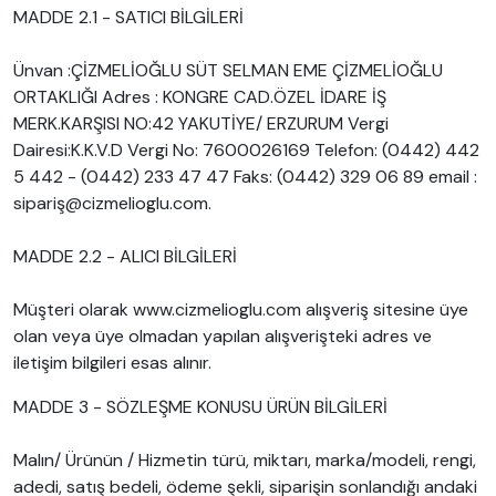
MADDE 2.1 - SATICI BİLGİLERİ
Ünvan :ÇİZMELİOĞLU SÜT SELMAN EME ÇİZMELİOĞLU
ORTAKLIĞI Adres : KONGRE CAD.ÖZEL İDARE İŞ
MERK.KARŞISI NO:42 YAKUTİYE/ ERZURUM Vergi
Dairesi:K.K.V.D Vergi No: 7600026169 Telefon: (0442) 442
5 442 - (0442) 233 47 47 Faks: (0442) 329 06 89 email :
sipariş@cizmelioglu.com.
MADDE 2.2 - ALICI BİLGİLERİ
Müşteri olarak www.cizmelioglu.com alışveriş sitesine üye
olan veya üye olmadan yapılan alışverişteki adres ve
iletişim bilgileri esas alınır.
MADDE 3 - SÖZLEŞME KONUSU ÜRÜN BİLGİLERİ
Malın/ Ürünün / Hizmetin türü, miktarı, marka/modeli, rengi,
adedi, satış bedeli, ödeme şekli, siparişin sonlandığı andaki