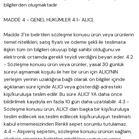
bilgilerden oluşmaktadır
MADDE 4 - GENEL HÜKÜMLER 4.1- ALICI,
Madde 3'te belirtilen sözleşme konusu ürün veya ürünlerin
temel nitelikleri, satış fiyatı ve ödeme şekli ile teslimata
ilişkin tüm ön bilgileri okuyup bilgi sahibi olduğunu ve
elektronik ortamda gerekli teyidi verdiğini beyan eder. 4.2
- Sözleşme konusu ürün veya ürünler, yasal 30 günlük
süreyi aşmamak koşulu ile her bir ürün için ALICI’NIN
yerleşim yerinin uzaklığına bağlı olarak ön bilgiler içinde
açıklanan süre içinde ALICI veya gösterdiği adresteki
kişi/kuruluşa teslim edilir. Bu süre ALICI’ YA daha önce
bildirilmek kaydıyla en fazla 10 gün daha uzatılabilir. 4.3 -
Sözleşme konusu ürün, ALICI’ dan başka bir kişi/kuruluşa
teslim edilecek ise,teslim edilecek kişi/kuruluşun teslimatı
kabul etmemesizinden Renkli sepet sorumlu tutulamaz.
4.4 – Alışveriş sepetim,, sözleşme konusu ürünün sağlam,
eksiksiz, siparişte belirtilen niteliklere uygun ve varsa