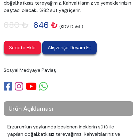
doğal,katkısız tereyağımız. Kahvaltılarınız ve yemeklerinizin
baştacı olacak.. %82 süt yağı içerir.
680
₺
646
₺
(KDV Dahil )
Sepete Ekle
Alışverişe Devam Et
Sosyal Medyaya Paylaş
Ürün Açıklaması
Erzurum'un yaylarında beslenen ineklerin sütü ile
yapılan doğal,katkısız tereyağımız. Kahvaltılarınız ve