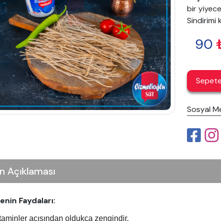
bir yiyec
Sindirimi 
90
Sepete
Sosyal M
n Açıklaması
tenin Faydaları
:
taminler açısından oldukça zengindir.