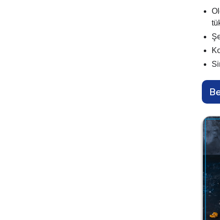
Ol
tü
Şe
Ko
Si
Be