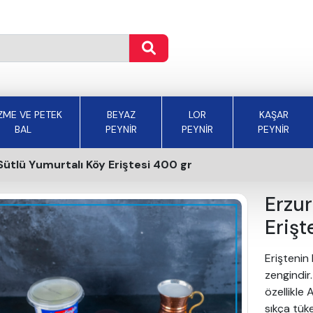
ZME VE PETEK
BEYAZ
LOR
KAŞAR
BAL
PEYNİR
PEYNİR
PEYNİR
ütlü Yumurtalı Köy Eriştesi 400 gr
Erzur
Erişt
Eriştenin
zengindir
özellikle
sıkça tüke