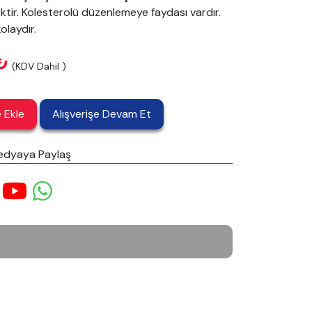
ektir. Kolesterolü düzenlemeye faydası vardır.
kolaydır.
₺
(KDV Dahil )
 Ekle
Alışverişe Devam Et
edyaya Paylaş