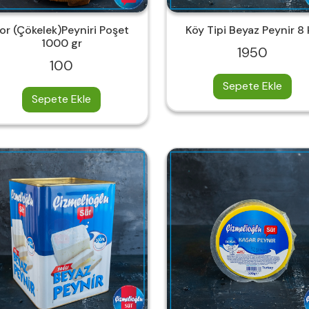
or (Çökelek)Peyniri Poşet
Köy Tipi Beyaz Peynir 8
1000 gr
1950
100
Sepete Ekle
Sepete Ekle