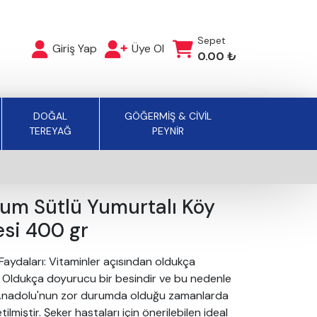
Sepet
Giriş Yap
Üye Ol
0.00 ₺
DOĞAL
GÖĞERMİŞ & CİVİL
TEREYAĞ
PEYNİR
um Sütlü Yumurtalı Köy
esi 400 gr
 Faydaları: Vitaminler açısından oldukça
. Oldukça doyurucu bir besindir ve bu nedenle
 Anadolu'nun zor durumda olduğu zamanlarda
tilmiştir. Şeker hastaları için önerilebilen ideal