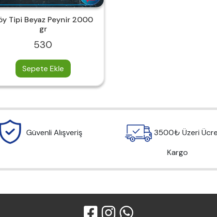
öy Tipi Beyaz Peynir 2000
gr
530
Sepete Ekle
Güvenli Alışveriş
3500₺ Üzeri Ücre
Kargo