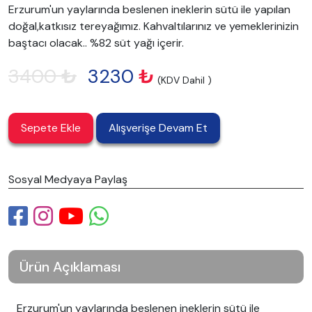
Erzurum'un yaylarında beslenen ineklerin sütü ile yapılan
doğal,katkısız tereyağımız. Kahvaltılarınız ve yemeklerinizin
baştacı olacak.. %82 süt yağı içerir.
3400
₺
3230
₺
(KDV Dahil )
Sepete Ekle
Alışverişe Devam Et
Sosyal Medyaya Paylaş
Ürün Açıklaması
Erzurum'un yaylarında beslenen ineklerin sütü ile